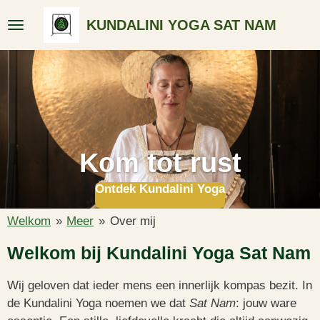
Ga
KUNDALINI YOGA SAT NAM
direct
naar
de
hoofdinhoud
Kom tot rust
Ontdek Kundalini Yoga
Welkom
»
Meer
»
Over mij
Welkom bij Kundalini Yoga Sat Nam
Wij geloven dat ieder mens een innerlijk kompas bezit. In
de Kundalini Yoga noemen we dat
Sat Nam
: jouw ware