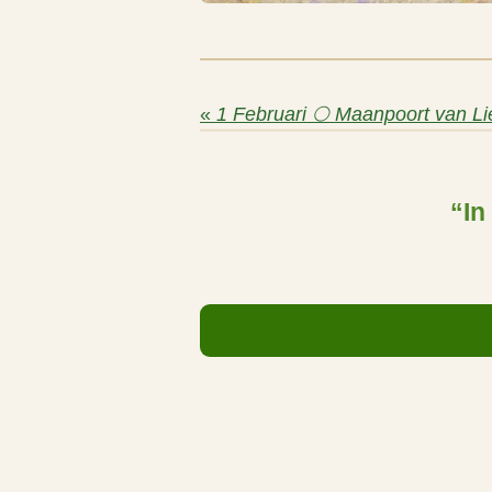
«
“In