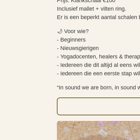
Prijs: Klankschaal €100
Inclusief mallet + vilten ring.
Er is een beperkt aantal schalen
🌙 Voor wie?
- Beginners
- Nieuwsgierigen
- Yogadocenten, healers & thera
- Iedereen die dit altijd al eens w
- Iedereen die een eerste stap wi
“In sound we are born, in sound 