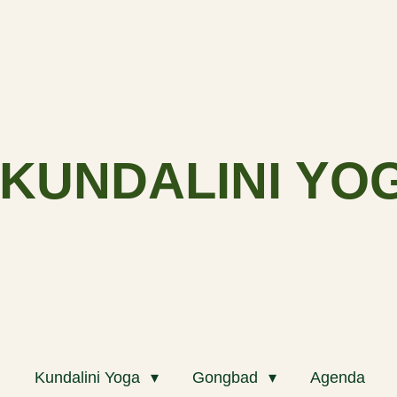
KUNDALINI YO
m
Kundalini Yoga
Gongbad
Agenda