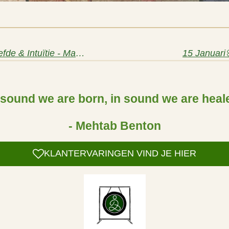
1 Februari 🌕 Maanpoort van Liefde & Intuïtie - Manifesteer jouw droom
15 Januari
 sound we are born, in sound we are heal
- Mehtab Benton
KLANTERVARINGEN VIND JE HIER