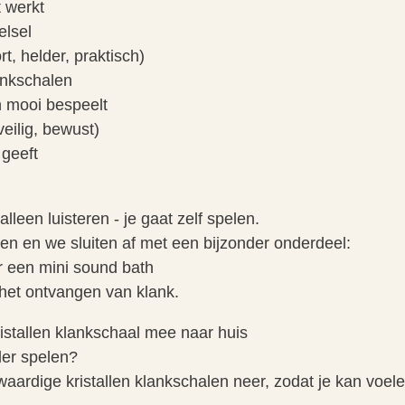
t werkt
elsel
rt, helder, praktisch)
lankschalen
n mooi bespeelt
veilig, bewust)
 geeft
lleen luisteren - je gaat zelf spelen.
len en we sluiten af met een bijzonder onderdeel:
r een mini sound bath
 het ontvangen van klank.
istallen klankschaal mee naar huis
der spelen?
waardige kristallen klankschalen neer, zodat je kan voele