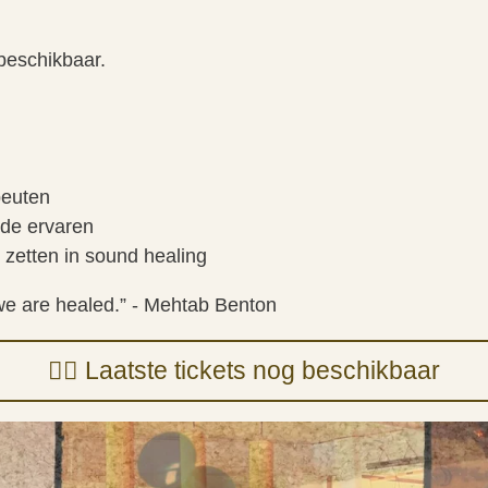
 beschikbaar.
peuten
ilde ervaren
l zetten in sound healing
we are healed.” - Mehtab Benton
👉🏻 Laatste tickets nog beschikbaar