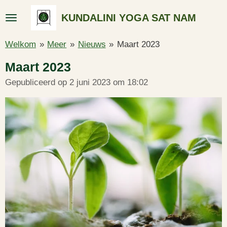
Ga
KUNDALINI YOGA SAT NAM
direct
naar
Welkom
»
Meer
»
Nieuws
»
Maart 2023
de
hoofdinhoud
Maart 2023
Gepubliceerd op 2 juni 2023 om 18:02