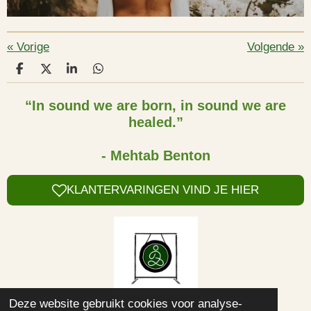
«
Vorige
Volgende
»
D
D
S
D
e
e
h
e
l
e
a
l
“In sound we are born, in sound we are
e
l
r
e
healed.”
n
e
n
- Mehtab Benton
KLANTERVARINGEN VIND JE HIER
Deze website gebruikt cookies voor analyse-
© 2021 - 2024 Kundalini Yoga Sat Nam