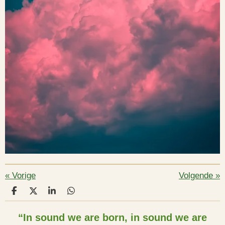
«
Vorige
Volgende
»
D
D
S
D
e
e
h
e
l
e
a
l
“In sound we are born, in sound we are
e
l
r
e