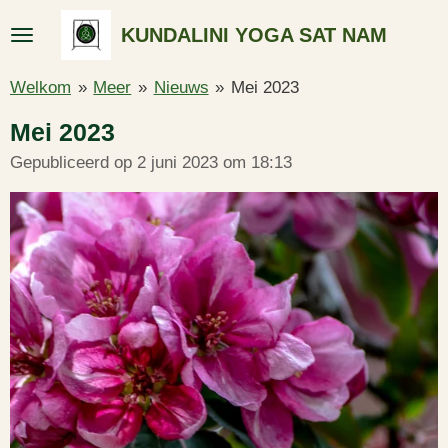
Ga
KUNDALINI YOGA SAT NAM
direct
naar
Welkom
»
Meer
»
Nieuws
»
Mei 2023
de
hoofdinhoud
Mei 2023
Gepubliceerd op 2 juni 2023 om 18:13