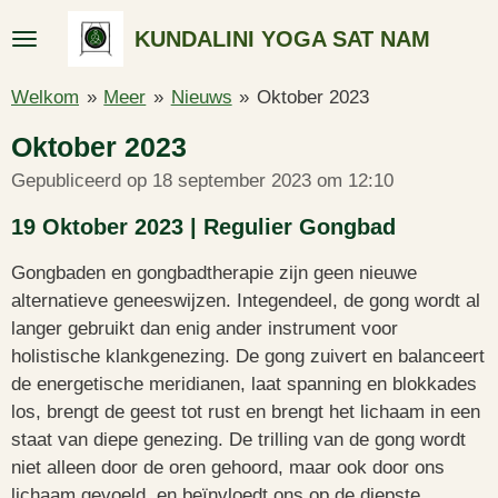
Ga
KUNDALINI YOGA SAT NAM
direct
naar
Welkom
»
Meer
»
Nieuws
»
Oktober 2023
de
hoofdinhoud
Oktober 2023
Gepubliceerd op 18 september 2023 om 12:10
19 Oktober 2023 | Regulier Gongbad
Gongbaden en gongbadtherapie zijn geen nieuwe
alternatieve geneeswijzen. Integendeel, de gong wordt al
langer gebruikt dan enig ander instrument voor
holistische klankgenezing. De gong zuivert en balanceert
de energetische meridianen, laat spanning en blokkades
los, brengt de geest tot rust en brengt het lichaam in een
staat van diepe genezing. De trilling van de gong wordt
niet alleen door de oren gehoord, maar ook door ons
lichaam gevoeld, en beïnvloedt ons op de diepste