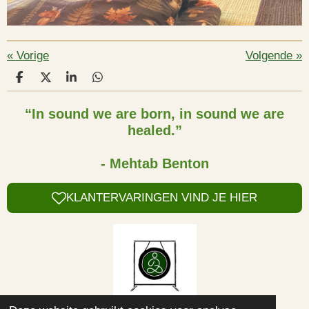
«
Vorige
Volgende
»
D
D
S
D
e
e
h
e
l
e
a
l
“In sound we are born, in sound we are
e
l
r
e
healed.”
n
e
n
- Mehtab Benton
KLANTERVARINGEN VIND JE HIER