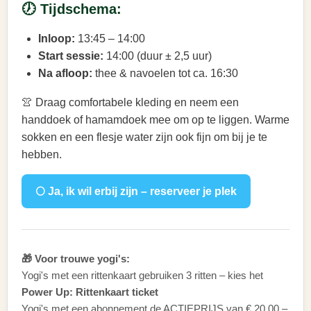
🕖 Tijdschema:
Inloop:
13:45 – 14:00
Start sessie:
14:00 (duur ± 2,5 uur)
Na afloop:
thee & navoelen tot ca. 16:30
👚 Draag comfortabele kleding en neem een
handdoek of hamamdoek mee om op te liggen. Warme
sokken en een flesje water zijn ook fijn om bij je te
hebben.
🌕 Ja, ik wil erbij zijn – reserveer je plek
🎁 Voor trouwe yogi's:
Yogi's met een rittenkaart gebruiken 3 ritten – kies het
Power Up: Rittenkaart ticket
Yogi's met een abonnement de ACTIEPRIJS van € 20,00 –