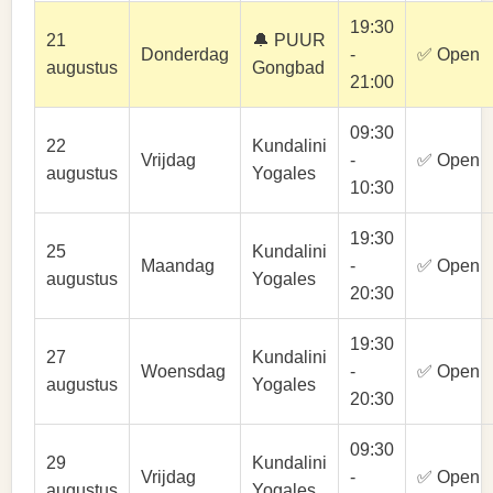
19:30
21
🔔 PUUR
Donderdag
-
✅ Open
augustus
Gongbad
21:00
09:30
22
Kundalini
Vrijdag
-
✅ Open
augustus
Yogales
10:30
19:30
25
Kundalini
Maandag
-
✅ Open
augustus
Yogales
20:30
19:30
27
Kundalini
Woensdag
-
✅ Open
augustus
Yogales
20:30
09:30
29
Kundalini
Vrijdag
-
✅ Open
augustus
Yogales