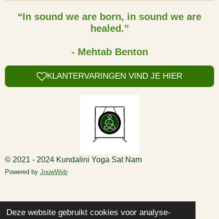
e
e
h
e
l
e
a
l
“In sound we are born, in sound we are
e
l
r
e
healed.”
n
e
n
- Mehtab Benton
KLANTERVARINGEN VIND JE HIER
© 2021 - 2024 Kundalini Yoga Sat Nam
Powered by
JouwWeb
Deze website gebruikt cookies voor analyse-