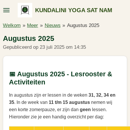
Ga
KUNDALINI YOGA SAT NAM
direct
naar
Welkom
»
Meer
»
Nieuws
»
Augustus 2025
de
hoofdinhoud
Augustus 2025
Gepubliceerd op 23 juli 2025 om 14:35
📅 Augustus 2025 - Lesrooster &
Activiteiten
In augustus zijn er lessen in de weken
31, 32, 34 en
35
. In de week van
11 t/m 15 augustus
nemen wij
een korte zomerpauze, er zijn dan
geen
lessen.
Hieronder zie je een handig overzicht per dag: