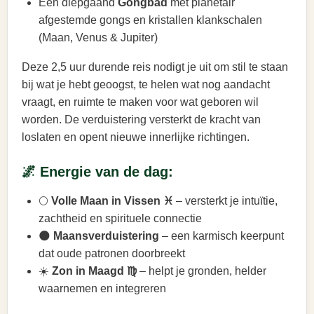
Een diepgaand
Gongbad
met planetair
afgestemde gongs en kristallen klankschalen
(Maan, Venus & Jupiter)
Deze 2,5 uur durende reis nodigt je uit om stil te staan
bij wat je hebt geoogst, te helen wat nog aandacht
vraagt, en ruimte te maken voor wat geboren wil
worden. De verduistering versterkt de kracht van
loslaten en opent nieuwe innerlijke richtingen.
🌌 Energie van de dag:
🌕
Volle Maan in Vissen ♓
– versterkt je intuïtie,
zachtheid en spirituele connectie
🌑
Maansverduistering
– een karmisch keerpunt
dat oude patronen doorbreekt
☀️
Zon in Maagd ♍
– helpt je gronden, helder
waarnemen en integreren