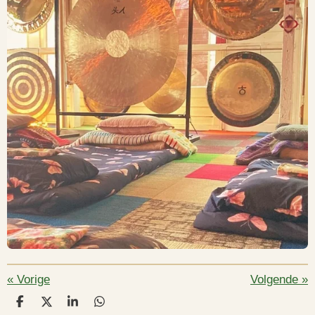
«
Vorige
Volgende
»
D
D
S
D