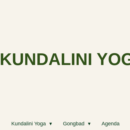
KUNDALINI YO
m
Kundalini Yoga
Gongbad
Agenda