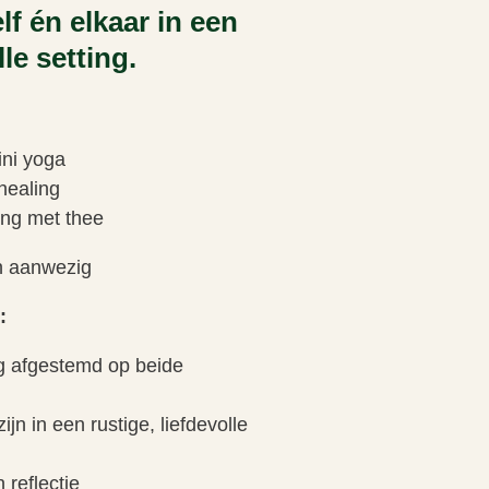
lf én elkaar in een
lle setting.
ni yoga
healing
ing met thee
n aanwezig
:
g afgestemd op beide
jn in een rustige, liefdevolle
 reflectie