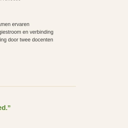
amen ervaren
giestroom en verbinding
ding door twee docenten
ed.”