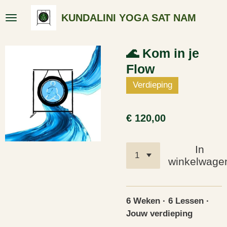
Ga
KUNDALINI YOGA SAT NAM
direct
naar
de
🌊 Kom in je
hoofdinhoud
Flow
Verdieping
€ 120,00
In
winkelwage
6 Weken · 6 Lessen ·
Jouw verdieping