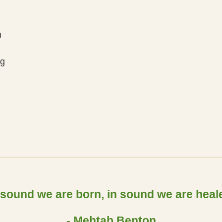
n
ng
 sound we are born, in sound we are heal
- Mehtab Benton