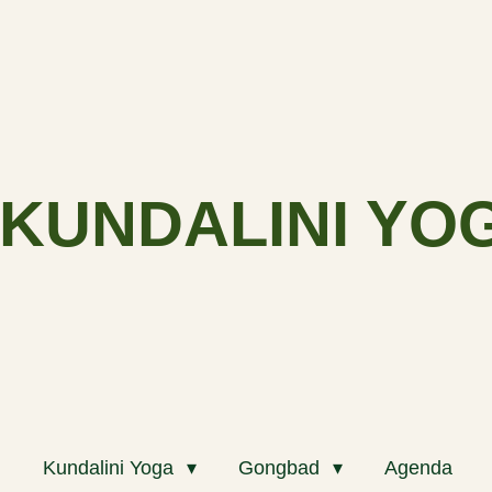
KUNDALINI YO
m
Kundalini Yoga
Gongbad
Agenda