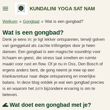
Ga
KUNDALINI YOGA SAT NAM
direct
naar
Welkom
»
Gongbad
»
Wat is een gongbad?
de
hoofdinhoud
Wat is een gongbad?
Denk je eens in: je ligt lekker ontspannen, terwijl golven
van gonggeluid als zachte trillingetjes door je heen
dansen. Een gongbad is een magische soundtrip voor
lichaam en geest, die stress laat smelten en ruimte
maakt voor rust en flow. Of je nu in Oss, Den Bosch of
ergens anders bent, de gong neemt je mee op een
klankavontuur naar diepe ontspanning en innerlijke
balans. In deze blog ontdek je wat een gongbad precies
is en waarom het zo’n bijzondere ervaring is om te
beleven.
🌊 Wat doet een gongbad met je?