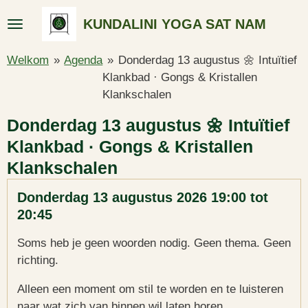
Ga
KUNDALINI YOGA SAT NAM
direct
naar
Welkom
»
Agenda
»
Donderdag 13 augustus 🌼 Intuïtief
de
Klankbad · Gongs & Kristallen
hoofdinhoud
Klankschalen
Donderdag 13 augustus 🌼 Intuïtief
Klankbad · Gongs & Kristallen
Klankschalen
Donderdag 13 augustus 2026
19:00 tot
20:45
Soms heb je geen woorden nodig. Geen thema. Geen
richting.
Alleen een moment om stil te worden en te luisteren
naar wat zich van binnen wil laten horen.