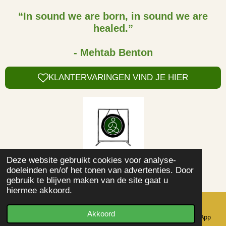
“In sound we are born, in sound we are
healed.”
- Mehtab Benton
KLANTERVARINGEN VIND JE HIER
Deze website gebruikt cookies voor analyse-
© 2021 - 2024 Kundalini Yoga Sat Nam
doeleinden en/of het tonen van advertenties. Door
Powered by
JouwWeb
gebruik te blijven maken van de site gaat u
hiermee akkoord.
Akkoord
E-mailadres
Telefoonnummer
Kaart
WhatsApp