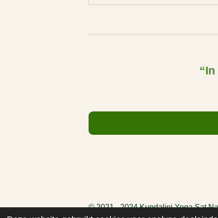
“In
© 2021 - 2024 Kundalini Yoga Sat N