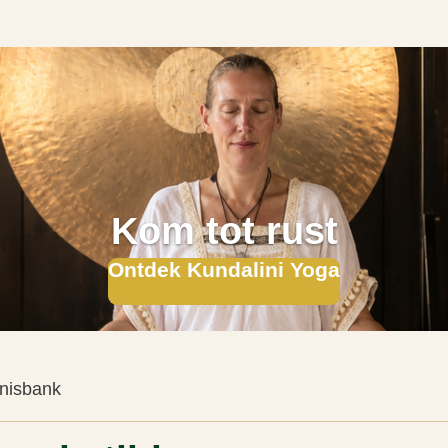
Kom tot rust
Ontdek Kundalini Yoga
nisbank