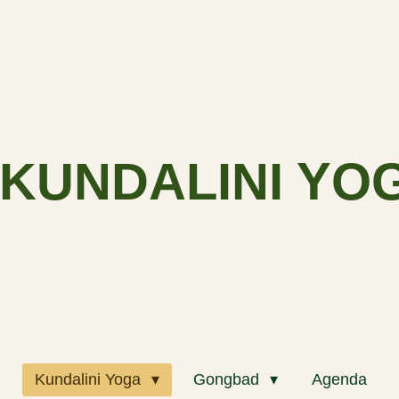
KUNDALINI YO
m
Kundalini Yoga
Gongbad
Agenda